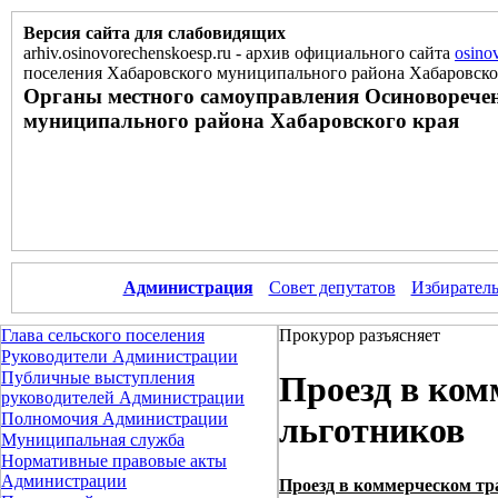
Версия сайта для слабовидящих
arhiv.osinovorechenskoesp.ru
-
архив официального сайта
osino
поселения Хабаровского муниципального района Хабаровско
Органы местного самоуправления Осиноворечен
муниципального района Хабаровского края
Администрация
Совет депутатов
Избиратель
Глава сельского поселения
Прокурор разъясняет
Руководители Администрации
Публичные выступления
Проезд в ком
руководителей Администрации
Полномочия Администрации
льготников
Муниципальная служба
Нормативные правовые акты
Администрации
Проезд в коммерческом тр