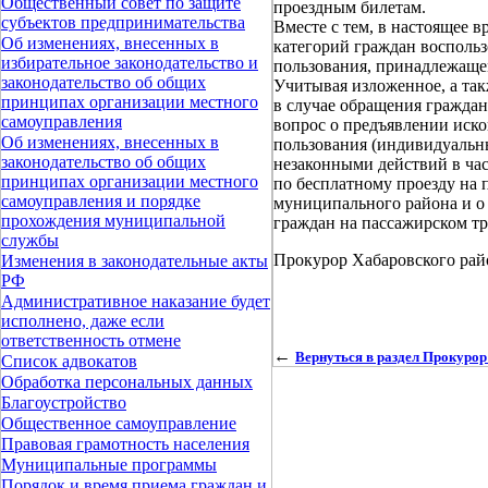
Общественный совет по защите
проездным билетам.
субъектов предпринимательства
Вместе с тем, в настоящее 
Об изменениях, внесенных в
категорий граждан воспольз
избирательное законодательство и
пользования, принадлежаще
законодательство об общих
Учитывая изложенное, а так
принципах организации местного
в случае обращения гражда
самоуправления
вопрос о предъявлении иск
Об изменениях, внесенных в
пользования (индивидуальн
законодательство об общих
незаконными действий в ча
принципах организации местного
по бесплатному проезду на 
самоуправления и порядке
муниципального района и о
прохождения муниципальной
граждан на пассажирском тр
службы
Прокурор Хабаровского р
Изменения в законодательные акты
РФ
Административное наказание будет
исполнено, даже если
ответственность отмене
←
Вернуться в раздел Прокурор
Список адвокатов
Обработка персональных данных
Благоустройство
Общественное самоуправление
Правовая грамотность населения
Муниципальные программы
Порядок и время приема граждан и