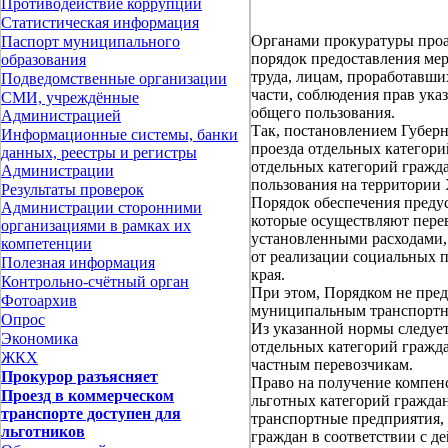
Противодействие коррупции
Статистическая информация
Органами прокуратуры проа
Паспорт муниципального
порядок предоставления ме
образования
труда, лицам, проработавши
Подведомственные организации
части, соблюдения прав ука
СМИ, учреждённые
общего пользования.
Администрацией
Так, постановлением Губерн
Информационные системы, банки
проезда отдельных категори
данных, реестры и регистры
отдельных категорий гражд
Администрации
пользования на территории 
Результаты проверок
Порядок обеспечения преду
Администрации сторонними
которые осуществляют пере
организациями в рамках их
установленными расходами,
компетенции
от реализации социальных п
Полезная информация
края.
Контрольно-счётный орган
При этом, Порядком не пре
Фотоархив
муниципальным транспортн
Опрос
Из указанной нормы следует
Экономика
отдельных категорий гражда
ЖКХ
частным перевозчикам.
Прокурор разъясняет
Право на получение компен
Проезд в коммерческом
льготных категорий гражда
транспорте доступен для
транспортные предприятия,
льготников
граждан в соответствии с 