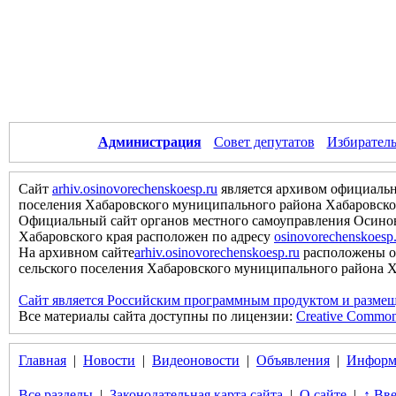
Администрация
Совет депутатов
Избиратель
Сайт
arhiv.osinovorechenskoesp.ru
является архивом официальн
поселения Хабаровского муниципального района Хабаровско
Официальный сайт органов местного самоуправления Осинов
Хабаровского края расположен по адресу
osinovorechenskoesp
На архивном сайте
arhiv.osinovorechenskoesp.ru
расположены о
сельского поселения Хабаровского муниципального района Хаб
Сайт является Российским программным продуктом и размещ
Все материалы сайта доступны по лицензии:
Creative Commons 
Главная
|
Новости
|
Видеоновости
|
Объявления
|
Информ
Все разделы
|
Законодательная карта сайта
|
О сайте
|
↑ Вве