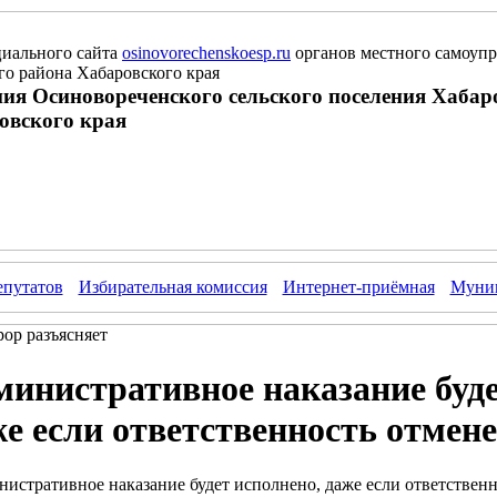
иального сайта
osinovorechenskoesp.ru
органов местного самоупр
о района Хабаровского края
ия Осиновореченского сельского поселения Хабар
овского края
епутатов
Избирательная комиссия
Интернет-приёмная
Муниц
ор разъясняет
инистративное наказание буде
е если ответственность отмене
истративное наказание будет исполнено, даже если ответствен