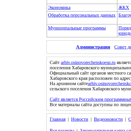
Экономика
ЖКХ
Обработка персональных данных
Благо
Муниципальные программы
Поряд
юриди
Администрация
Совет д
Сайт
arhiv.osinovorechenskoesp.ru
являет
поселения Хабаровского муниципальног
Официальный сайт органов местного са
Хабаровского края расположен по адре
На архивном сайте
arhiv.osinovorechensko
сельского поселения Хабаровского муни
Сайт является Российским программны
Все материалы сайта доступны по лице
Главная
|
Новости
|
Видеоновости
|
О
Все разделы
|
Законодательная карта са