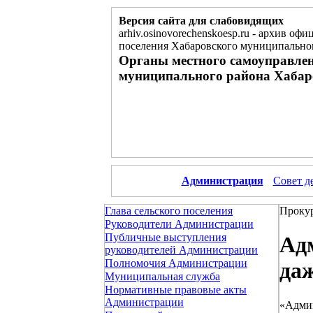
Версия сайта для слабовидящих
arhiv.osinovorechenskoesp.ru
-
архив офиц
поселения Хабаровского муниципальног
Органы местного самоуправлен
муниципального района Хабар
Администрация
Совет д
Глава сельского поселения
Прокур
Руководители Администрации
Публичные выступления
Адм
руководителей Администрации
Полномочия Администрации
даж
Муниципальная служба
Нормативные правовые акты
Администрации
«Админ