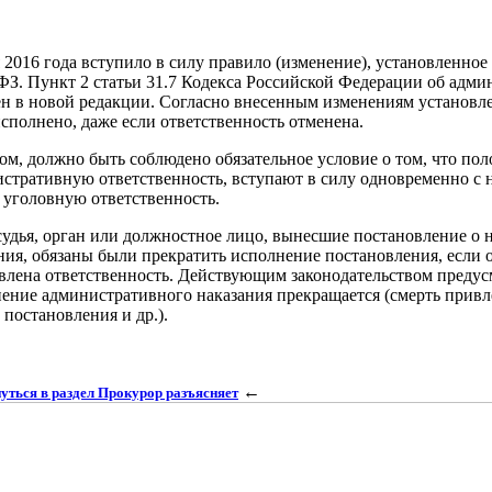
 2016 года вступило в силу правило (изменение), установленное
З. Пункт 2 статьи 31.7 Кодекса Российской Федерации об адм
н в новой редакции. Согласно внесенным изменениям установле
исполнено, даже если ответственность отменена.
ом, должно быть соблюдено обязательное условие о том, что п
стративную ответственность, вступают в силу одновременно с н
 уголовную ответственность.
судья, орган или должностное лицо, вынесшие постановление о
ния, обязаны были прекратить исполнение постановления, если 
влена ответственность. Действующим законодательством предусм
ение административного наказания прекращается (смерть привл
 постановления и др.).
←
уться в раздел Прокурор разъясняет