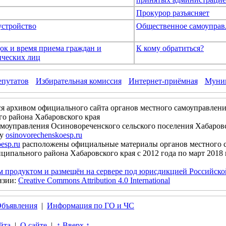
Прокурор разъясняет
устройство
Общественное самоуправ
ок и время приема граждан и
К кому обратиться?
ческих лиц
епутатов
Избирательная комиссия
Интернет-приёмная
Муниц
ся архивом официального сайта органов местного самоуправлени
о района Хабаровского края
моуправления Осиновореченского сельского поселения Хабаров
су
osinovorechenskoesp.ru
esp.ru
расположены официальные материалы органов местного 
ципального района Хабаровского края с 2012 года по март 2018 
м продуктом и размещён на сервере под юрисдикцией Российск
нзии:
Creative Commons Attribution 4.0 International
бъявления
|
Информация по ГО и ЧС
йта
|
О сайте
|
↑ Вверх ↑