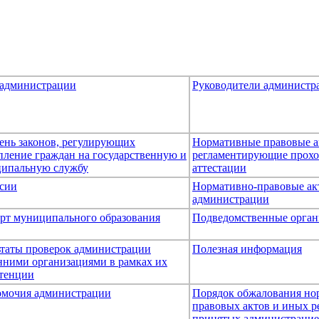
 администрации
Руководители администр
ень законов, регулирующих
Нормативные правовые а
пление граждан на государственную и
регламентирующие прох
ипальную службу
аттестации
сии
Нормативно-правовые ак
администрации
рт муниципального образования
Подведомственные орган
ьтаты проверок администрации
Полезная информация
нними организациями в рамках их
тенции
мочия администрации
Порядок обжалования но
правовых актов и иных р
принятых администраци