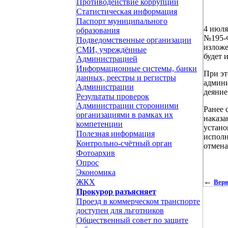
Противодействие коррупции
Статистическая информация
Паспорт муниципального
4 июля
образования
№195-Ф
Подведомственные организации
изложе
СМИ, учреждённые
будет 
Администрацией
Информационные системы, банки
При эт
данных, реестры и регистры
админи
Администрации
деяние
Результаты проверок
Администрации сторонними
Ранее 
организациями в рамках их
наказа
компетенции
устано
Полезная информация
исполн
Контрольно-счётный орган
отмена
Фотоархив
Опрос
Экономика
←
ЖКХ
Верн
Прокурор разъясняет
Проезд в коммерческом транспорте
доступен для льготников
Общественный совет по защите