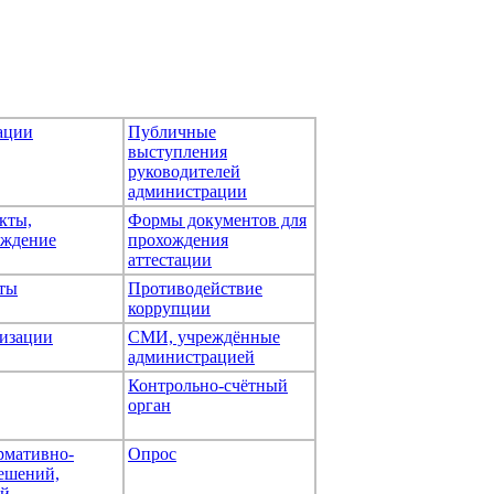
ации
Публичные
выступления
руководителей
администрации
кты,
Формы документов для
ождение
прохождения
аттестации
ты
Противодействие
коррупции
изации
СМИ, учреждённые
администрацией
Контрольно-счётный
орган
рмативно-
Опрос
ешений,
ей