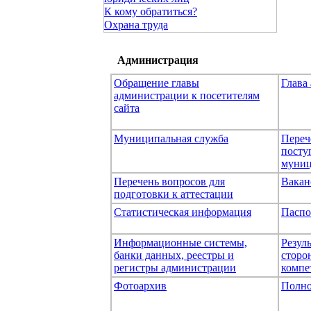
К кому обратиться?
Охрана труда
Администрация
Обращение главы
Глава
администрации к посетителям
сайта
Муниципальная служба
Переч
посту
муниц
Перечень вопросов для
Вакан
подготовки к аттестации
Статистическая информация
Паспо
Информационные системы,
Резул
банки данных, реестры и
сторо
регистры администрации
компе
Фотоархив
Полно