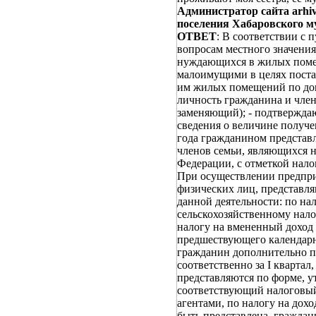
Администратор сайта arhiv
поселения Хабаровского м
ОТВЕТ
: В соответствии с 
вопросам местного значения
нуждающихся в жилых поме
малоимущими в целях поста
им жилых помещений по дог
личность гражданина и член
заменяющий); - подтвержда
сведения о величине получен
года гражданином представ
членов семьи, являющихся 
Федерации, с отметкой нало
При осуществлении предпри
физических лиц, представля
данной деятельности: по на
сельскохозяйственному нало
налогу на вмененный доход 
предшествующего календарног
гражданин дополнительно пр
соответственно за I квартал
представляются по форме, 
соответствующий налоговый
агентами, по налогу на дох
быть представлена, гражда