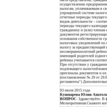
осуществлении предпринима
налогам, уплачиваемым в св
упрощенной системе налого
отчетные периоды текущего 
видов деятельности – соотв
периоды текущего календарн
гражданину и (или) членам 
документов регистрирующих
основания собственности гр
налоговых уведомлений по 
налогу за предшествующий 
несовершеннолетний ребено
имеющий родителей (одного 
ребенка учитывается соотве
При отсутствии у гражданин
подлежащего налогообложен
оригиналы документов и и
(постановление № 29 от 29.
регламенты") Дополнительн
03 июля 2015 года
Кушнарева Юлия Анатоль
ВОПРОС
: Здравствуйте. В 
Мелиоративная.Скажите ког