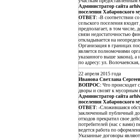
участкам предоставленным 
Администратор сайта arhiv
поселения Хабаровского м
ОТВЕТ
: -В соответствии с
сельского поселения входит
предполагает, в том числе, 
связи недостаточностью фин
откладывается на неопреде
Организация в границах посе
является полномочиями орга
указанного выше закона), 
по адресу: ул. Волочаевская, 
22 апреля 2015 года
Иванова Светлана Сергее
ВОПРОС
: Что происходит с
дворы и свозят к мусорным 
Администратор сайта arhiv
поселения Хабаровского м
ОТВЕТ
: -Сложившаяся обст
заключенный публичный дог
отходов прекратил свое дей
потребителей (нас с вами) 
ведется работа по оформле
Указанные договоры являют