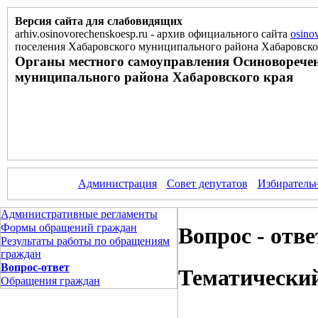
Версия сайта для слабовидящих
arhiv.osinovorechenskoesp.ru
-
архив официального сайта
osino
поселения Хабаровского муниципального района Хабаровско
Органы местного самоуправления Осиноворечен
муниципального района Хабаровского края
Администрация
Совет депутатов
Избирательн
Административные регламенты
Формы обращений граждан
Вопрос - отве
Результаты работы по обращениям
граждан
Вопрос-ответ
Тематический
Обращения граждан