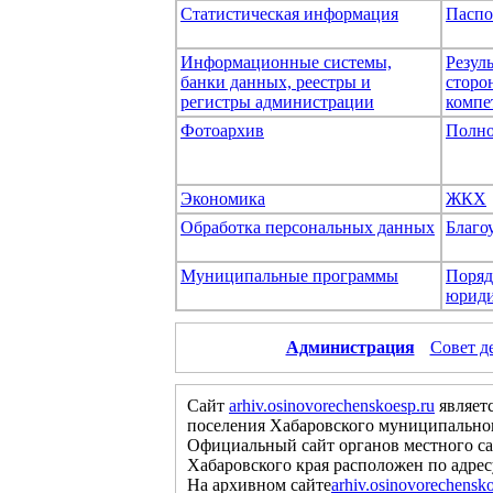
Статистическая информация
Паспо
Информационные системы,
Резул
банки данных, реестры и
сторо
регистры администрации
компе
Фотоархив
Полно
Экономика
ЖКХ
Обработка персональных данных
Благо
Муниципальные программы
Поряд
юриди
Администрация
Совет д
Сайт
arhiv.osinovorechenskoesp.ru
являет
поселения Хабаровского муниципальног
Официальный сайт органов местного са
Хабаровского края расположен по адре
На архивном сайте
arhiv.osinovorechensko