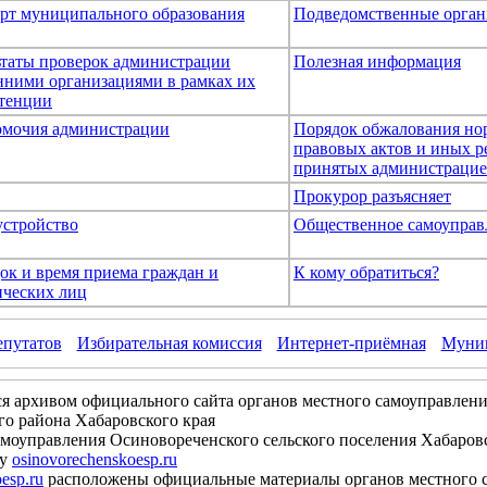
рт муниципального образования
Подведомственные орган
ьтаты проверок администрации
Полезная информация
нними организациями в рамках их
тенции
мочия администрации
Порядок обжалования но
правовых актов и иных р
принятых администраци
Прокурор разъясняет
устройство
Общественное самоуправ
ок и время приема граждан и
К кому обратиться?
ческих лиц
епутатов
Избирательная комиссия
Интернет-приёмная
Муниц
ся архивом официального сайта органов местного самоуправлени
о района Хабаровского края
моуправления Осиновореченского сельского поселения Хабаров
су
osinovorechenskoesp.ru
esp.ru
расположены официальные материалы органов местного 