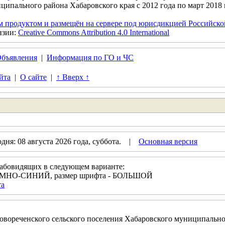
ципального района Хабаровского края с 2012 года по март 2018 
м продуктом и размещён на сервере под юрисдикцией Российск
нзии:
Creative Commons Attribution 4.0 International
бъявления
|
Информация по ГО и ЧС
йта
|
О сайте
|
↑ Вверх ↑
ня: 08 августа 2026 года, суббота. |
Основная версия
лабовидящих в следующем варианте:
- ТЁМНО-СИНИЙ, размер шрифта - БОЛЬШОЙ
та
вореченского сельского поселения Хабаровского муниципально