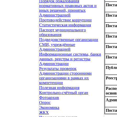
Порядок обжалования
Поста
нормативных правовых актов и
иных решений, принятых
Администрацией
Поста
Противодействие коррупции
Статистическая информация
Поста
Паспорт муниципального
образования
Поста
Подведомственные организации
СМИ, учреждённые
Поста
Администрацией
Информационные системы, банки
Поста
данных, реестры и регистры
Администрации
Публ
Результаты проверок
Администрации сторонними
Реест
организациями в рамках их
компетенции
Полезная информация
Распо
Контрольно-счётный орган
основ
Фотоархив
Адми
Опрос
Экономика
Поста
ЖКХ