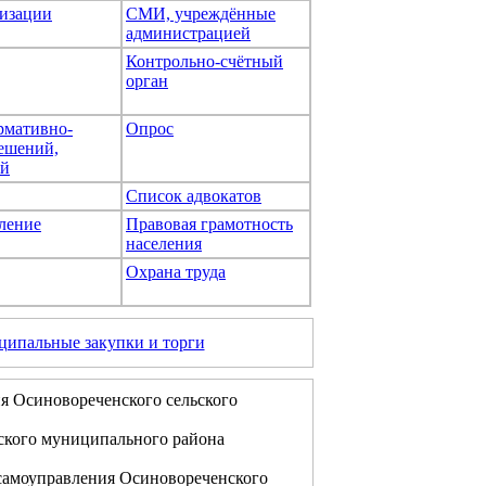
изации
СМИ, учреждённые
администрацией
Контрольно-счётный
орган
рмативно-
Опрос
ешений,
ей
Список адвокатов
ление
Правовая грамотность
населения
Охрана труда
ипальные закупки и торги
я Осиновореченского сельского
ского муниципального района
самоуправления Осиновореченского