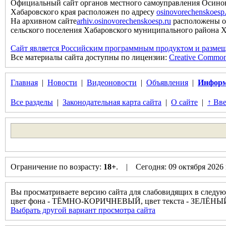
Официальный сайт органов местного самоуправления Осинов
Хабаровского края расположен по адресу
osinovorechenskoesp
На архивном сайте
arhiv.osinovorechenskoesp.ru
расположены о
сельского поселения Хабаровского муниципального района Хаб
Сайт является Российским программным продуктом и размещ
Все материалы сайта доступны по лицензии:
Creative Commons 
Главная
|
Новости
|
Видеоновости
|
Объявления
|
Информ
Все разделы
|
Законодательная карта сайта
|
О сайте
|
↑ Вве
Ограничение по возрасту:
18+
. | Сегодня: 09 октября 2026
Вы просматриваете версию сайта для слабовидящих в следую
цвет фона - ТЁМНО-КОРИЧНЕВЫЙ, цвет текста - ЗЕЛЁНЫ
Выбрать другой вариант просмотра сайта