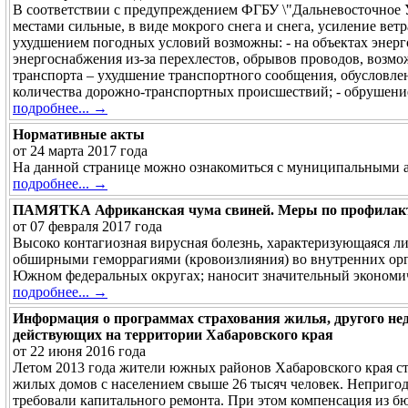
В соответствии с предупреждением ФГБУ \"Дальневосточное У
местами сильные, в виде мокрого снега и снега, усиление вет
ухудшением погодных условий возможны: - на объектах энерг
энергоснабжения из-за перехлестов, обрывов проводов, возмо
транспорта – ухудшение транспортного сообщения, обусловле
количества дорожно-транспортных происшествий; - обрушени
подробнее... →
Нормативные акты
от 24 марта 2017 года
На данной странице можно ознакомиться с муниципальными 
подробнее... →
ПАМЯТКА Африканская чума свиней. Меры по профилакт
от 07 февраля 2017 года
Высоко контагиозная вирусная болезнь, характеризующаяся 
обширными геморрагиями (кровоизлияния) во внутренних орга
Южном федеральных округах; наносит значительный экономиче
подробнее... →
Информация о программах страхования жилья, другого не
действующих на территории Хабаровского края
от 22 июня 2016 года
Летом 2013 года жители южных районов Хабаровского края сто
жилых домов с населением свыше 26 тысяч человек. Неприго
требовали капитального ремонта. При этом компенсация из бюд