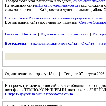
Хабаровского края расположен по адресу
osinovorechenskoesp
На архивном сайте
arhiv.osinovorechenskoesp.ru
расположены о
сельского поселения Хабаровского муниципального района Хаб
Сайт является Российским программным продуктом и размещ
Все материалы сайта доступны по лицензии:
Creative Commons 
Главная
|
Новости
|
Видеоновости
|
Объявления
|
Информ
Все разделы
|
Законодательная карта сайта
|
О сайте
|
↑ Вв
Ограничение по возрасту:
18+
. | Сегодня: 07 августа 2026
Вы просматриваете версию сайта для слабовидящих в следую
цвет фона - ТЁМНО-КОРИЧНЕВЫЙ, цвет текста - ЗЕЛЁНЫ
Выбрать другой вариант просмотра сайта
© 2016 - 2026 Все права защищены