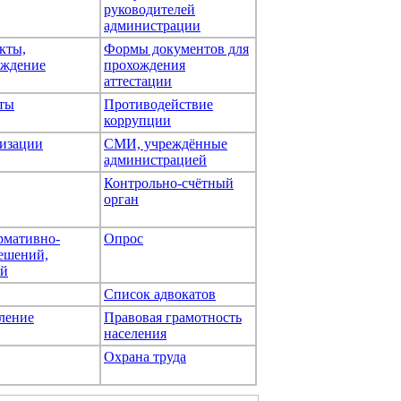
руководителей
администрации
кты,
Формы документов для
ождение
прохождения
аттестации
ты
Противодействие
коррупции
изации
СМИ, учреждённые
администрацией
Контрольно-счётный
орган
рмативно-
Опрос
ешений,
ей
Список адвокатов
ление
Правовая грамотность
населения
Охрана труда