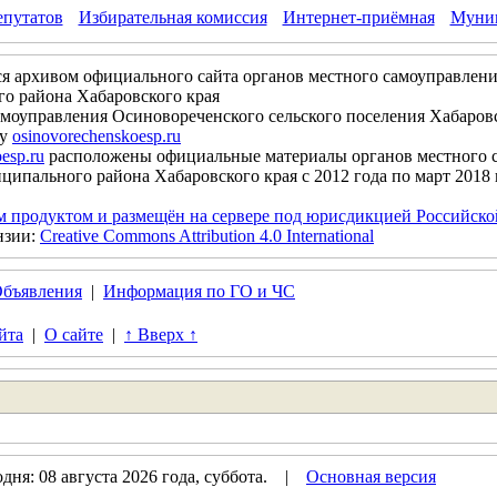
епутатов
Избирательная комиссия
Интернет-приёмная
Муниц
ся архивом официального сайта органов местного самоуправлени
о района Хабаровского края
моуправления Осиновореченского сельского поселения Хабаров
су
osinovorechenskoesp.ru
esp.ru
расположены официальные материалы органов местного 
ципального района Хабаровского края с 2012 года по март 2018 
м продуктом и размещён на сервере под юрисдикцией Российск
нзии:
Creative Commons Attribution 4.0 International
бъявления
|
Информация по ГО и ЧС
йта
|
О сайте
|
↑ Вверх ↑
ня: 08 августа 2026 года, суббота. |
Основная версия