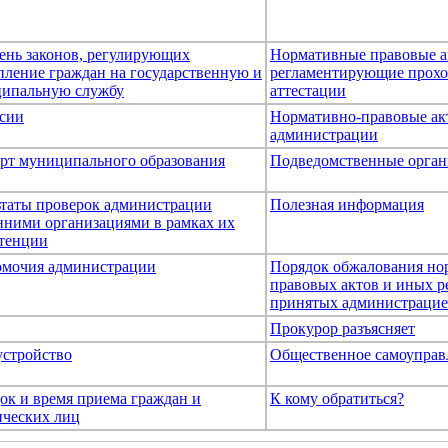
ень законов, регулирующих
Нормативные правовые а
пление граждан на государственную и
регламентирующие прох
ипальную службу
аттестации
сии
Нормативно-правовые ак
администрации
рт муниципального образования
Подведомственные орган
ьтаты проверок администрации
Полезная информация
нними организациями в рамках их
тенции
мочия администрации
Порядок обжалования но
правовых актов и иных р
принятых администраци
Прокурор разъясняет
устройство
Общественное самоуправ
ок и время приема граждан и
К кому обратиться?
ческих лиц