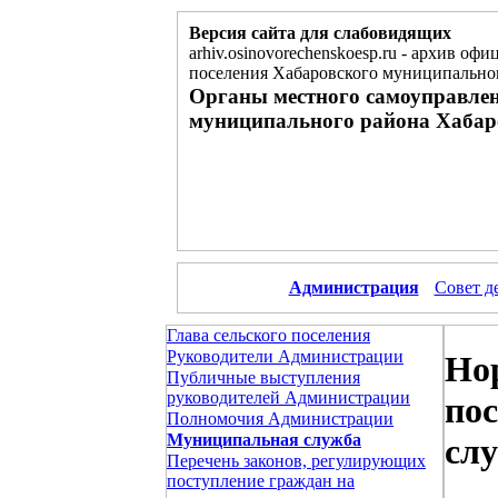
Версия сайта для слабовидящих
arhiv.osinovorechenskoesp.ru
-
архив офиц
поселения Хабаровского муниципальног
Органы местного самоуправлен
муниципального района Хабар
Администрация
Совет д
Глава сельского поселения
Руководители Администрации
Но
Публичные выступления
руководителей Администрации
по
Полномочия Администрации
Муниципальная служба
сл
Перечень законов, регулирующих
поступление граждан на