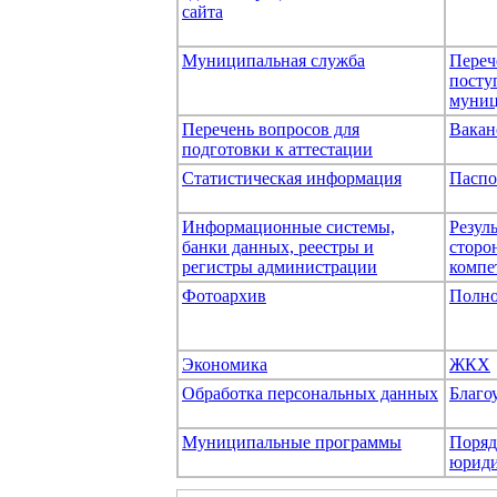
сайта
Муниципальная служба
Переч
посту
муниц
Перечень вопросов для
Вакан
подготовки к аттестации
Статистическая информация
Паспо
Информационные системы,
Резул
банки данных, реестры и
сторо
регистры администрации
компе
Фотоархив
Полно
Экономика
ЖКХ
Обработка персональных данных
Благо
Муниципальные программы
Поряд
юриди