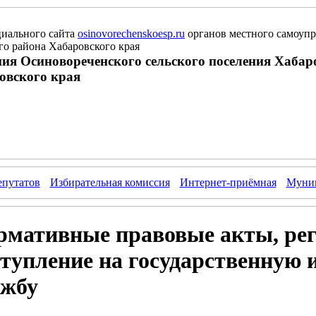
иального сайта
osinovorechenskoesp.ru
органов местного самоупр
о района Хабаровского края
ия Осиновореченского сельского поселения Хабар
овского края
епутатов
Избирательная комиссия
Интернет-приёмная
Муниц
рмативные правовые акты, ре
ступление на государственную
ужбу