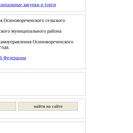
ипальные закупки и торги
я Осиновореченского сельского
ского муниципального района
самоуправления Осиновореченского
года.
ой Федерации