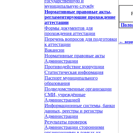
государственную и
муниципальную службу
Нормативные правовые акты,
регламентирующие прохождение
аттестации
Поло
Формы документов для
прохождения аттестации
Перечень вопросов для подготовки
←
вер
к аттестации
Вакансии
Нормативные правовые акты
Администрации
Противодействие коррупции
Статистическая информация
Паспорт муниципального
образования
Подведомственные организации
СМИ, учреждённые
Администрацией
Информационные системы, банки
данных, реестры и регистры
Администрации
Результаты проверок
Администрации сторонними
организациями в рамках их