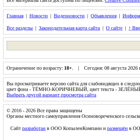
Все материалы сайта доступны по лицензии:
Creative Commons 
Главная
|
Новости
|
Видеоновости
|
Объявления
|
Информ
Все разделы
|
Законодательная карта сайта
|
О сайте
|
↑ Вве
Ограничение по возрасту:
18+
. | Сегодня: 08 августа 2026
Вы просматриваете версию сайта для слабовидящих в следую
цвет фона - ТЁМНО-КОРИЧНЕВЫЙ, цвет текста - ЗЕЛЁНЫ
Выбрать другой вариант просмотра сайта
© 2016 - 2026 Все права защищены
Органы местного самоуправления Осиновореченского сельск
Сайт
разработан
в ООО КопыленКомпани и
размещён
в ОО