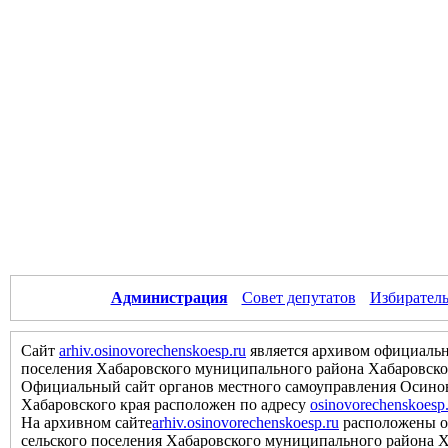
Администрация
Совет депутатов
Избиратель
Сайт
arhiv.osinovorechenskoesp.ru
является архивом официальн
поселения Хабаровского муниципального района Хабаровско
Официальный сайт органов местного самоуправления Осинов
Хабаровского края расположен по адресу
osinovorechenskoesp
На архивном сайте
arhiv.osinovorechenskoesp.ru
расположены о
сельского поселения Хабаровского муниципального района Хаб