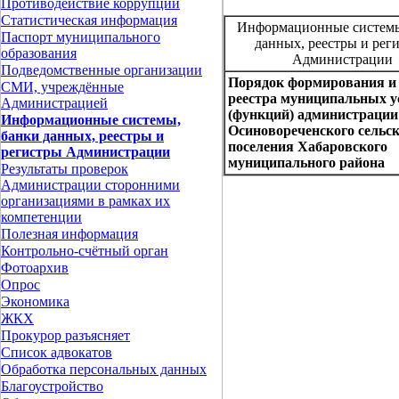
Противодействие коррупции
Статистическая информация
Информационные системы
Паспорт муниципального
данных, реестры и рег
образования
Администрации
Подведомственные организации
Порядок формирования и
СМИ, учреждённые
реестра муниципальных у
Администрацией
(функций) администрации
Информационные системы,
Осиновореченского сельск
банки данных, реестры и
поселения Хабаровского
регистры Администрации
муниципального района
Результаты проверок
Администрации сторонними
организациями в рамках их
компетенции
Полезная информация
Контрольно-счётный орган
Фотоархив
Опрос
Экономика
ЖКХ
Прокурор разъясняет
Список адвокатов
Обработка персональных данных
Благоустройство