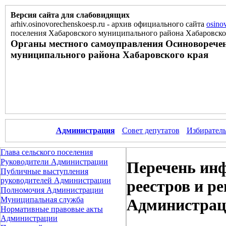
Версия сайта для слабовидящих
arhiv.osinovorechenskoesp.ru
-
архив официального сайта
osino
поселения Хабаровского муниципального района Хабаровско
Органы местного самоуправления Осиноворечен
муниципального района Хабаровского края
Администрация
Совет депутатов
Избиратель
Глава сельского поселения
Руководители Администрации
Перечень инф
Публичные выступления
руководителей Администрации
реестров и р
Полномочия Администрации
Муниципальная служба
Администра
Нормативные правовые акты
Администрации