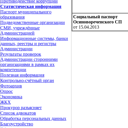
Противодействие коррупции
Статистическая информация
Паспорт муниципального
Социальный паспорт
образования
Осиновореченского СП
Подведомственные организации
от 15.04.2013
СМИ, учреждённые
Администрацией
Информационные системы, банки
данных, реестры и регистры
Администрации
Результаты проверок
Администрации сторонними
организациями в рамках их
компетенции
Полезная информация
Контрольно-счётный орган
Фотоархив
Опрос
Экономика
ЖКХ
Прокурор разъясняет
Список адвокатов
Обработка персональных данных
Благоустройство