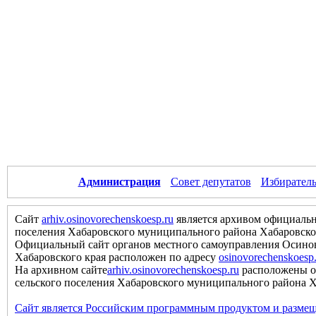
Администрация
Совет депутатов
Избиратель
Сайт
arhiv.osinovorechenskoesp.ru
является архивом официальн
поселения Хабаровского муниципального района Хабаровско
Официальный сайт органов местного самоуправления Осинов
Хабаровского края расположен по адресу
osinovorechenskoesp
На архивном сайте
arhiv.osinovorechenskoesp.ru
расположены о
сельского поселения Хабаровского муниципального района Хаб
Сайт является Российским программным продуктом и размещ