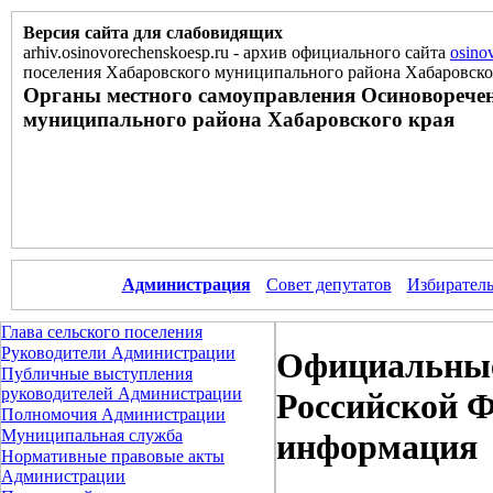
Версия сайта для слабовидящих
arhiv.osinovorechenskoesp.ru
-
архив официального сайта
osino
поселения Хабаровского муниципального района Хабаровско
Органы местного самоуправления Осиноворечен
муниципального района Хабаровского края
Администрация
Совет депутатов
Избиратель
Глава сельского поселения
Руководители Администрации
Официальные
Публичные выступления
руководителей Администрации
Российской Ф
Полномочия Администрации
Муниципальная служба
информация
Нормативные правовые акты
Администрации