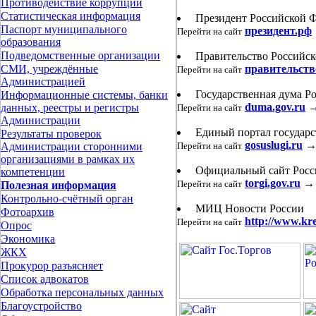
Противодействие коррупции
Статистическая информация
Президент Российской 
Паспорт муниципального
президент.рф
Перейти на сайт
образования
Подведомственные организации
Правительство Российс
правительств
СМИ, учреждённые
Перейти на сайт
Администрацией
Государственная дума Р
Информационные системы, банки
duma.gov.ru
данных, реестры и регистры
Перейти на сайт
Администрации
Единый портал государс
Результаты проверок
gosuslugi.ru
Перейти на сайт
Администрации сторонними
организациями в рамках их
Официальный сайт Росси
компетенции
torgi.gov.ru
→
Перейти на сайт
Полезная информация
Контрольно-счётный орган
МИЦ Новости России
Фотоархив
http://www.kr
Перейти на сайт
Опрос
Экономика
ЖКХ
Прокурор разъясняет
Список адвокатов
Обработка персональных данных
Благоустройство