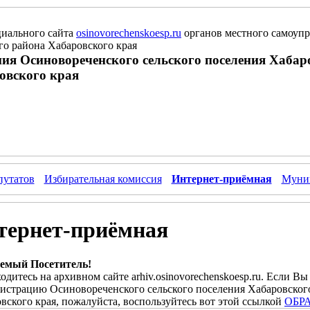
иального сайта
osinovorechenskoesp.ru
органов местного самоупр
о района Хабаровского края
ия Осиновореченского сельского поселения Хабар
овского края
путатов
Избирательная комиссия
Интернет-приёмная
Муниц
тернет-приёмная
емый Посетитель!
одитесь на архивном сайте arhiv.osinovorechenskoesp.ru. Если Вы
страцию Осиновореченского сельского поселения Хабаровског
вского края, пожалуйста, воспользуйтесь вот этой ссылкой
ОБР