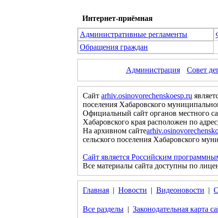
Интернет-приёмная
Административные регламенты
Обращения граждан
Администрация
Совет де
Сайт
arhiv.osinovorechenskoesp.ru
являет
поселения Хабаровского муниципальног
Официальный сайт органов местного са
Хабаровского края расположен по адре
На архивном сайте
arhiv.osinovorechensko
сельского поселения Хабаровского муни
Сайт является Российским программны
Все материалы сайта доступны по лице
Главная
|
Новости
|
Видеоновости
|
О
Все разделы
|
Законодательная карта са