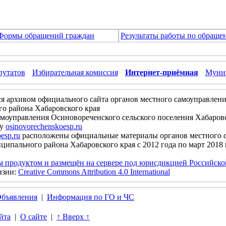
Формы обращений граждан
Результаты работы по обраще
путатов
Избирательная комиссия
Интернет-приёмная
Муниц
ся архивом официального сайта органов местного самоуправлени
о района Хабаровского края
моуправления Осиновореченского сельского поселения Хабаров
су
osinovorechenskoesp.ru
esp.ru
расположены официальные материалы органов местного 
ципального района Хабаровского края с 2012 года по март 2018 
м продуктом и размещён на сервере под юрисдикцией Российск
нзии:
Creative Commons Attribution 4.0 International
бъявления
|
Информация по ГО и ЧС
йта
|
О сайте
|
↑ Вверх ↑