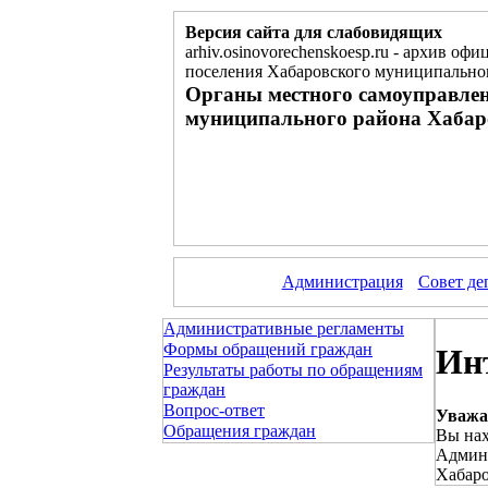
Версия сайта для слабовидящих
arhiv.osinovorechenskoesp.ru
-
архив офиц
поселения Хабаровского муниципальног
Органы местного самоуправлен
муниципального района Хабар
Администрация
Совет де
Административные регламенты
Формы обращений граждан
Ин
Результаты работы по обращениям
граждан
Вопрос-ответ
Уважа
Обращения граждан
Вы нах
Админи
Хабаро