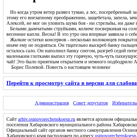
Но когда утром ветер размел туман, а лес, посеребренный за 
этому его внезапному преображению, защебетала, запела, за
Алексей, не мог он уловить шума боя - ни стрельбы, ни даже 
Белыми дымчатыми струйками, колюче посверкивая на солнце,
весенние капли. Весна! В это утро она впервые заявила о себ
Жалкие остатки консервов - несколько волоконцев покрытого
иначе ему не подняться. Он тщательно выскреб банку пальцем
осталось сало. Он наполнил банку снегом, разгреб седой пепе
маленьким глотками выпил эту горячую, чуть-чуть пахнущую 
чай! Это было приятным открытием и немного подбодрило Але
Борис Полевой. Повесть о настоящем человеке
Перейти к просмотру сайта в версии для слабо
Администрация
Совет депутатов
Избиратель
Сайт
arhiv.osinovorechenskoesp.ru
является архивом официальн
поселения Хабаровского муниципального района Хабаровско
Официальный сайт органов местного самоуправления Осинов
Хабаровского края расположен по адресу
osinovorechenskoesp