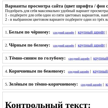
Варианты просмотра сайта (цвет шрифта / фон 
Подобрать для себя максимально удобный вариант просмотр
1 - подберите для себя один из пяти цветовых вариантов, на
2 - в выбранном цветовом варианте подберите один из трёх 
Белым по чёрному:
1.
|
крупный шрифт
средний шрифт
Чёрным по белому:
2.
|
крупный шрифт
средний шрифт
Тёмно-синим по голубому:
3.
|
крупный
средний шрифт
Коричневым по бежевому:
4.
|
крупный
средний шрифт
Зелёным по тёмно-коричневому:
5.
|
к
средний шрифт
Контрольный текст: